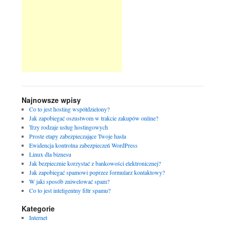
Najnowsze wpisy
Co to jest hosting współdzielony?
Jak zapobiegać oszustwom w trakcie zakupów online?
Trzy rodzaje usług hostingowych
Proste etapy zabezpieczające Twoje hasła
Ewidencja kontrolna zabezpieczeń WordPress
Linux dla biznesu
Jak bezpiecznie korzystać z bankowości elektronicznej?
Jak zapobiegać spamowi poprzez formularz kontaktowy?
W jaki sposób zniwelować spam?
Co to jest inteligentny filtr spamu?
Kategorie
Internet