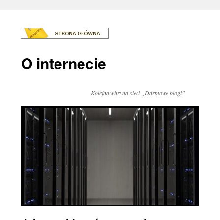
O internecie
Kolejna witryna sieci „Darmowe blogi”